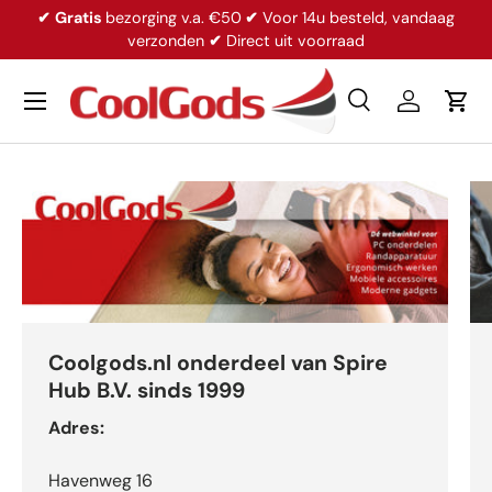
✔
Gratis
bezorging v.a. €50
✔
Voor 14u besteld, vandaag
Ga naar inhoud
verzonden
✔
Direct uit voorraad
Menu
Zoeken
Inloggen
Win
Zoeken
Productsoort
Alles
Coolgods.nl onderdeel van Spire
Hub B.V. sinds 1999
Adres:
Havenweg 16